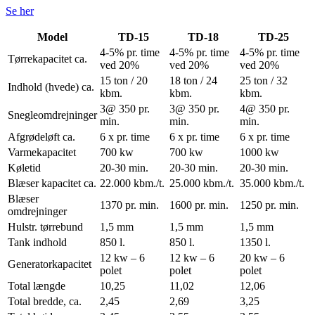
Se her
Model
TD-15
TD-18
TD-25
4-5% pr. time
4-5% pr. time
4-5% pr. time
Tørrekapacitet ca.
ved 20%
ved 20%
ved 20%
15 ton / 20
18 ton / 24
25 ton / 32
Indhold (hvede) ca.
kbm.
kbm.
kbm.
3@ 350 pr.
3@ 350 pr.
4@ 350 pr.
Snegleomdrejninger
min.
min.
min.
Afgrødeløft ca.
6 x pr. time
6 x pr. time
6 x pr. time
Varmekapacitet
700 kw
700 kw
1000 kw
Køletid
20-30 min.
20-30 min.
20-30 min.
Blæser kapacitet ca.
22.000 kbm./t.
25.000 kbm./t.
35.000 kbm./t.
Blæser
1370 pr. min.
1600 pr. min.
1250 pr. min.
omdrejninger
Hulstr. tørrebund
1,5 mm
1,5 mm
1,5 mm
Tank indhold
850 l.
850 l.
1350 l.
12 kw – 6
12 kw – 6
20 kw – 6
Generatorkapacitet
polet
polet
polet
Total længde
10,25
11,02
12,06
Total bredde, ca.
2,45
2,69
3,25