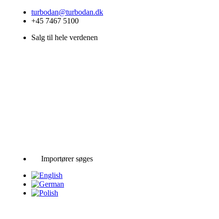
Videre
turbodan@turbodan.dk
til
+45 7467 5100
indhold
Salg til hele verdenen
Importører søges