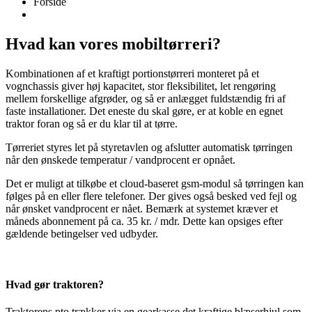
Forside
Hvad kan vores mobiltørreri?
Kombinationen af et kraftigt portionstørreri monteret på et
vognchassis giver høj kapacitet, stor fleksibilitet, let rengøring
mellem forskellige afgrøder, og så er anlægget fuldstændig fri af
faste installationer. Det eneste du skal gøre, er at koble en egnet
traktor foran og så er du klar til at tørre.
Tørreriet styres let på styretavlen og afslutter automatisk tørringen
når den ønskede temperatur / vandprocent er opnået.
Det er muligt at tilkøbe et cloud-baseret gsm-modul så tørringen kan
følges på en eller flere telefoner. Der gives også besked ved fejl og
når ønsket vandprocent er nået. Bemærk at systemet kræver et
måneds abonnement på ca. 35 kr. / mdr. Dette kan opsiges efter
gældende betingelser ved udbyder.
Hvad gør traktoren?
Traktorens pto trækker via en gearkasse det kraftige blæserhjul som