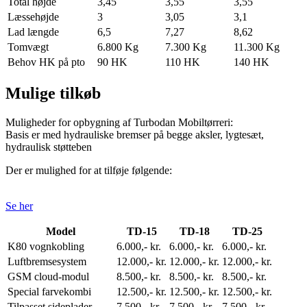
Total højde
3,45
3,55
3,55
Læssehøjde
3
3,05
3,1
Lad længde
6,5
7,27
8,62
Tomvægt
6.800 Kg
7.300 Kg
11.300 Kg
Behov HK på pto
90 HK
110 HK
140 HK
Mulige tilkøb
Muligheder for opbygning af Turbodan Mobiltørreri:
Basis er med hydrauliske bremser på begge aksler, lygtesæt,
hydraulisk støtteben
Der er mulighed for at tilføje følgende:
Se her
Model
TD-15
TD-18
TD-25
K80 vognkobling
6.000,- kr.
6.000,- kr.
6.000,- kr.
Luftbremsesystem
12.000,- kr.
12.000,- kr.
12.000,- kr.
GSM cloud-modul
8.500,- kr.
8.500,- kr.
8.500,- kr.
Special farvekombi
12.500,- kr.
12.500,- kr.
12.500,- kr.
Tilpasset sideplader
7.500,- kr.
7.500,- kr.
7.500,- kr.