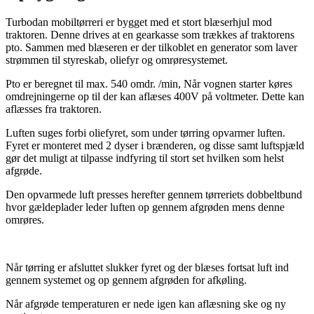
Turbodan mobiltørreri er bygget med et stort blæserhjul mod
traktoren. Denne drives at en gearkasse som trækkes af traktorens
pto. Sammen med blæseren er der tilkoblet en generator som laver
strømmen til styreskab, oliefyr og omrøresystemet.
Pto er beregnet til max. 540 omdr. /min, Når vognen starter køres
omdrejningerne op til der kan aflæses 400V på voltmeter. Dette kan
aflæsses fra traktoren.
Luften suges forbi oliefyret, som under tørring opvarmer luften.
Fyret er monteret med 2 dyser i brænderen, og disse samt luftspjæld
gør det muligt at tilpasse indfyring til stort set hvilken som helst
afgrøde.
Den opvarmede luft presses herefter gennem tørreriets dobbeltbund
hvor gældeplader leder luften op gennem afgrøden mens denne
omrøres.
Når tørring er afsluttet slukker fyret og der blæses fortsat luft ind
gennem systemet og op gennem afgrøden for afkøling.
Når afgrøde temperaturen er nede igen kan aflæsning ske og ny